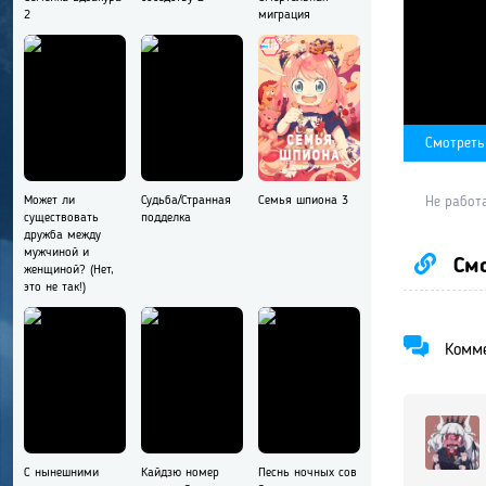
2
миграция
Смотреть
Может ли
Судьба/Странная
Семья шпиона 3
Не работ
существовать
подделка
дружба между
мужчиной и
Смо
женщиной? (Нет,
это не так!)
Комме
С нынешними
Кайдзю номер
Песнь ночных сов