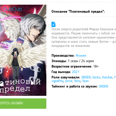
Описание "Платиновый предел":
После смерти родителей Мираи Какэхаси о
издеваются. Решив покончить с собой, он 
Она представляется ангелом-хранителем 
суперсилы и шанс стать новым Богом — дл
кандидатов на вакансию.
Производство:
Япония
Эпизоды:
1 сезон / 24 серия
Возрастное ограничение:
18+
Год выхода:
2021
Роли озвучивали:
SKIDEN
,
Gecko
,
Hanikat
,
F
vigodfrey
,
annie
,
Nora
,
Sean
Тайминг и работа со звуком:
SKIDEN
ОТРЕТЬ ОНЛАЙН