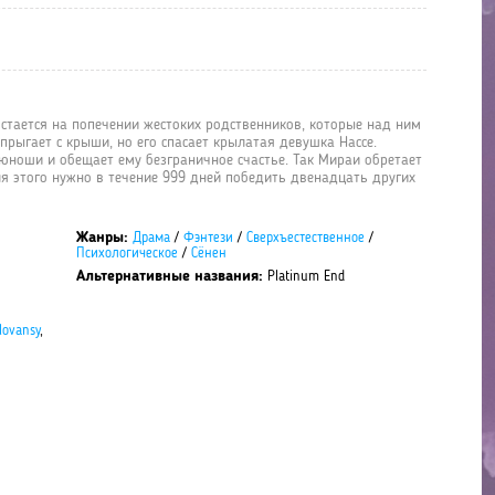
стается на попечении жестоких родственников, которые над ним
прыгает с крыши, но его спасает крылатая девушка Нассе.
юноши и обещает ему безграничное счастье. Так Мираи обретает
я этого нужно в течение 999 дней победить двенадцать других
Жанры:
Драма
/
Фэнтези
/
Сверхъестественное
/
Психологическое
/
Сёнен
Альтернативные названия:
Platinum End
lovansy
,