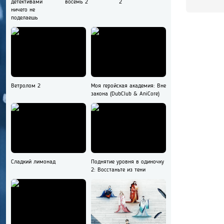
детективами
восемь 2
2
ничего не
поделаешь
Ветролом 2
Моя геройская академия: Вне
закона (DubClub & AniCore)
Сладкий лимонад
Поднятие уровня в одиночку
2: Восстаньте из тени