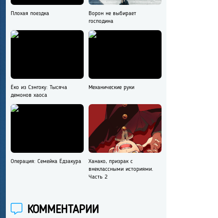
Плохая поездка
Ворон не выбирает
господина
Ёко из Сэнгоку: Тысяча
Механические руки
демонов хаоса
Операция: Семейка Ёдзакура
Ханако, призрак с
внеклассными историями.
Часть 2
КОММЕНТАРИИ