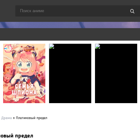
»
Драма
» Платиновый предел
новый предел