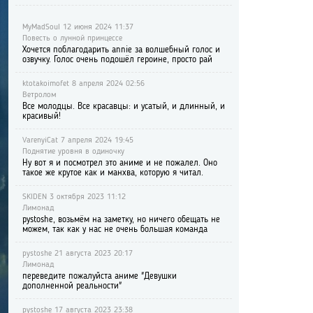
MyMadSoul 12 июня 2024 11:37
Повесть о лунной принцессе
Хочется поблагодарить annie за волшебный голос и
озвучку. Голос очень подошёл героине, просто рай
ktotakoimofet 8 апреля 2024 02:56
Ветролом
Все молодцы. Все красавцы: и усатый, и длинный, и
красивый!
VarenyiCat 7 апреля 2024 19:45
Поднятие уровня в одиночку
Ну вот я и посмотрел это аниме и не пожалел. Оно
такое же крутое как и манхва, которую я читал.
SKIDEN 3 октября 2023 11:12
Лимонад
pystoshe, возьмём на заметку, но ничего обещать не
можем, так как у нас не очень большая команда
pystoshe 21 августа 2023 20:17
Лимонад
переведите пожалуйста аниме "Девушки
дополненной реальности"
pystoshe 17 августа 2023 23:38