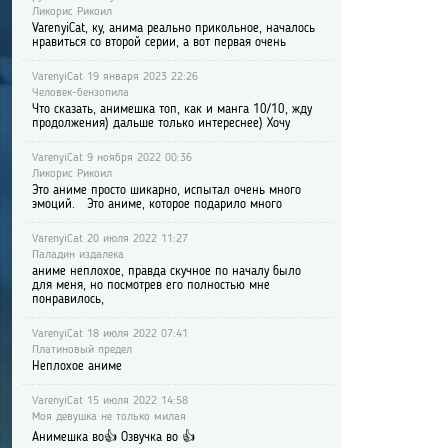
Ликорис Рикоил
VarenyiCat, ку, анима реально прикольное, началось
нравиться со второй серии, а вот первая очень
VarenyiCat 19 января 2023 22:26
Человек-бензопила
Что сказать, анимешка топ, как и манга 10/10, жду
продолжения) дальше только интереснее) Хочу
VarenyiCat 9 ноября 2022 00:36
Ликорис Рикоил
Это аниме просто шикарно, испытал очень много
эмоций. Это аниме, которое подарило много
VarenyiCat 20 июля 2022 11:27
Паладин издалека
аниме неплохое, правда скучное по началу было
для меня, но посмотрев его полностью мне
понравилось,
VarenyiCat 18 июля 2022 07:41
Платиновый предел
Неплохое аниме
VarenyiCat 15 июля 2022 14:58
Моя девушка не только милая
Анимешка во👍 Озвучка во 👍