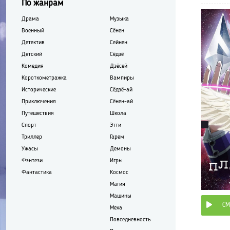
По жанрам
Драма
Музыка
Военный
Сёнен
Детектив
Сейнен
Детский
Сёдзё
Комедия
Дзёсей
Короткометражка
Вампиры
Исторические
Сёдзё-ай
Приключения
Сёнен-ай
Путешествия
Школа
Спорт
Этти
Триллер
Гарем
Ужасы
Демоны
Фэнтези
Игры
Фантастика
Космос
Магия
Машины
СМ
Меха
Повседневность