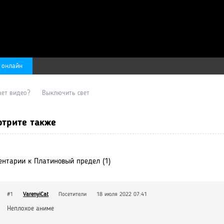
 онлайн
ает видео?
Выключить свет
трите также
нтарии к Платиновый предел (1)
#1
VarenyiCat
Посетители
18 июля 2022 07:41
Неплохое аниме