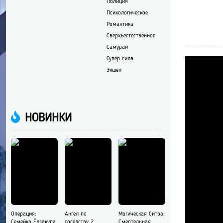
Полиция
Психологическое
Романтика
Сверхъестественное
Самураи
Супер сила
Экшен
НОВИНКИ
Операция:
Ангел по
Магическая битва:
Семейка Ёдзакура
соседству 2
Смертельная