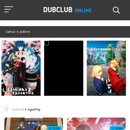
DUBCLUB
ONLINE
Сейчас в работе:
DubClub
» vigodfrey
20 СЕРИЯ
12 СЕРИЯ