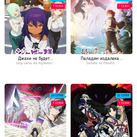
1 СЕЗОН
1 СЕЗОН
Джахи не будет...
Паладин издалека...
Jahy-sama wa Kujikenai!...
Saihate no Paladin...
24 СЕРИЯ
26 СЕРИЯ
1 СЕЗОН
1 СЕЗОН