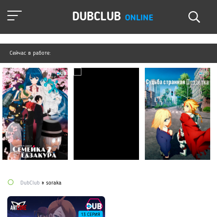
DUBCLUB
ONLINE
Сейчас в работе:
DubClub
» soraka
13 СЕРИЯ