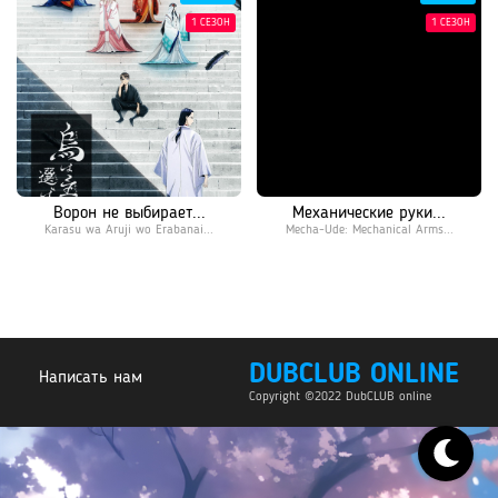
1 СЕЗОН
1 СЕЗОН
Ворон не выбирает...
Механические руки...
Karasu wa Aruji wo Erabanai...
Mecha-Ude: Mechanical Arms...
DUBCLUB ONLINE
Написать нам
Copyright ©2022 DubCLUB
online