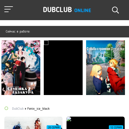
DUBCLUB
ONLINE
Сейчас в работе:
DubClub
» Fenix_ice_black
20 СЕРИЯ
12 СЕРИЯ