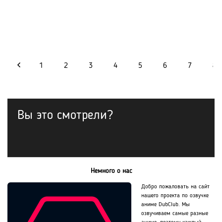
1
2
3
4
5
6
7
8
Вы это смотрели?
Немного о нас
Добро пожаловать на сайт
нашего проекта по озвучке
аниме DubClub. Мы
озвучиваем самые разные