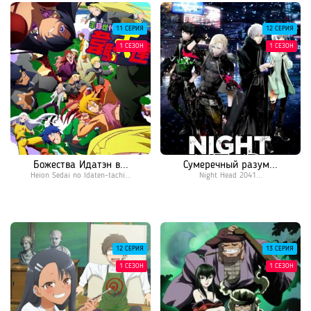
11 СЕРИЯ
12 СЕРИЯ
1 СЕЗОН
1 СЕЗОН
Божества Идатэн в...
Сумеречный разум...
Heion Sedai no Idaten-tachi...
Night Head 2041...
12 СЕРИЯ
13 СЕРИЯ
1 СЕЗОН
1 СЕЗОН