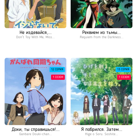
Не издевайся,...
Реквием из тьмы...
Don't Toy With Me, Miss...
Requiem from the Darkness...
12 СЕРИЯ
13 СЕРИЯ
1 СЕЗОН
1 СЕЗОН
Доки, ты справишься!...
Я побрился. Затем...
Ganbare Douki-chan...
Hige o Soru. Soshite...